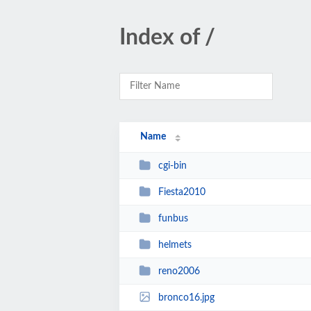
Index of /
Name
cgi-bin
Fiesta2010
funbus
helmets
reno2006
bronco16.jpg