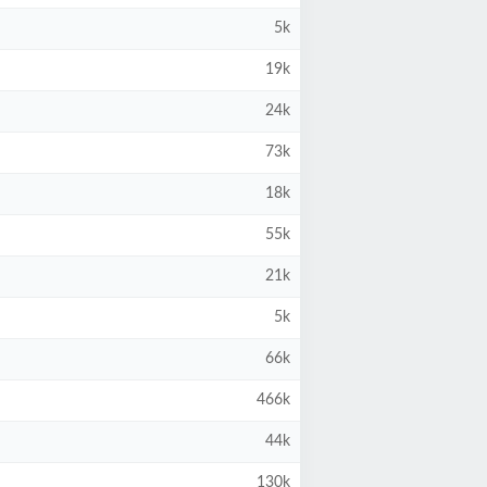
5k
19k
24k
73k
18k
55k
21k
5k
66k
466k
44k
130k