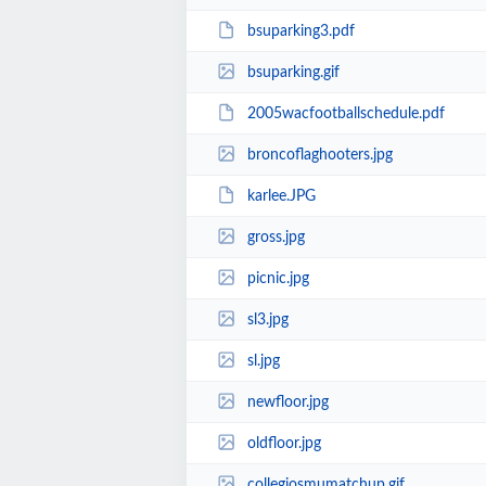
bsuparking3.pdf
bsuparking.gif
2005wacfootballschedule.pdf
broncoflaghooters.jpg
karlee.JPG
gross.jpg
picnic.jpg
sl3.jpg
sl.jpg
newfloor.jpg
oldfloor.jpg
collegiosmumatchup.gif