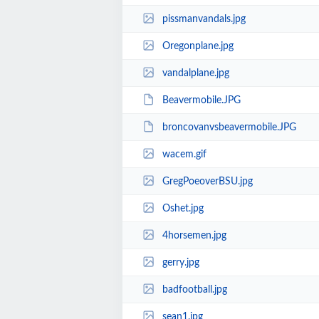
pissmanvandals.jpg
Oregonplane.jpg
vandalplane.jpg
Beavermobile.JPG
broncovanvsbeavermobile.JPG
wacem.gif
GregPoeoverBSU.jpg
Oshet.jpg
4horsemen.jpg
gerry.jpg
badfootball.jpg
sean1.jpg