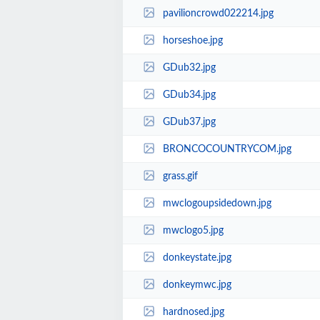
pavilioncrowd022214.jpg
horseshoe.jpg
GDub32.jpg
GDub34.jpg
GDub37.jpg
BRONCOCOUNTRYCOM.jpg
grass.gif
mwclogoupsidedown.jpg
mwclogo5.jpg
donkeystate.jpg
donkeymwc.jpg
hardnosed.jpg