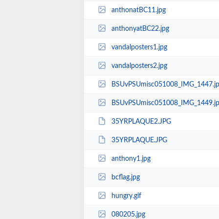
anthonatBC11.jpg
anthonyatBC22.jpg
vandalposters1.jpg
vandalposters2.jpg
BSUvPSUmisc051008_IMG_1447.jp
BSUvPSUmisc051008_IMG_1449.jp
35YRPLAQUE2.JPG
35YRPLAQUE.JPG
anthony1.jpg
bcflag.jpg
hungry.gif
080205.jpg