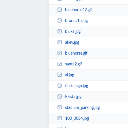
bluehorse42.gif
broncs1b.jpg
bluka.jpg
akey.jpg
bluehorse.gif
santa2.gif
al.jpg
fiestalogo.jpg
Fiesta.jpg
stadium_parking.jpg
100_0084.jpg