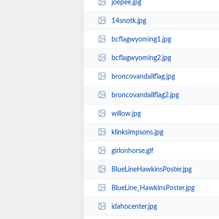
joepee.jpg
14snotk.jpg
bcflagwyoming1.jpg
bcflagwyoming2.jpg
broncovandallflag.jpg
broncovandallflag2.jpg
willow.jpg
klinksimpsons.jpg
girlonhorse.gif
BlueLineHawkinsPoster.jpg
BlueLine_HawkinsPoster.jpg
idahocenter.jpg